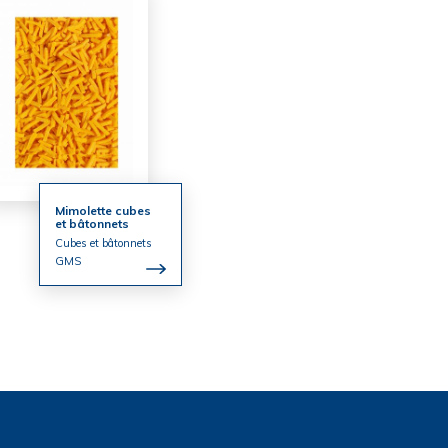
Mimolette cubes
et bâtonnets
Cubes et bâtonnets
GMS