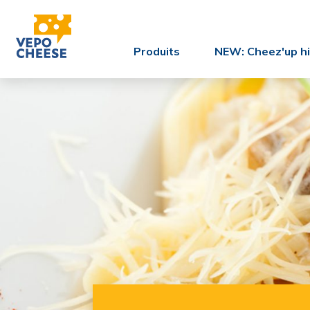
Produits
NEW: Cheez'up hi