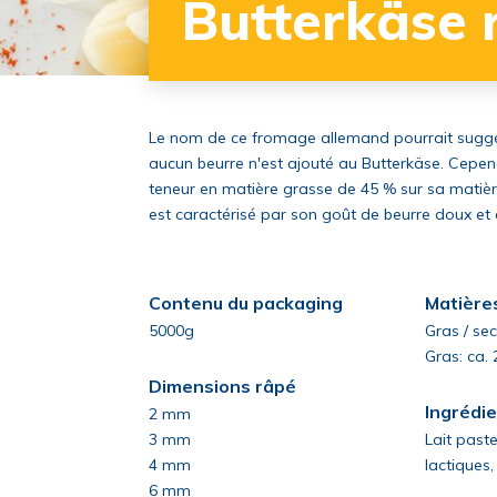
Butterkäse 
Le nom de ce fromage allemand pourrait suggér
aucun beurre n'est ajouté au Butterkäse. Cepen
teneur en matière grasse de 45 % sur sa matiè
est caractérisé par son goût de beurre doux et
Contenu du packaging
Matière
5000g
Gras / se
Gras: ca.
Dimensions râpé
Ingrédi
2 mm
3 mm
Lait paste
4 mm
lactiques
6 mm