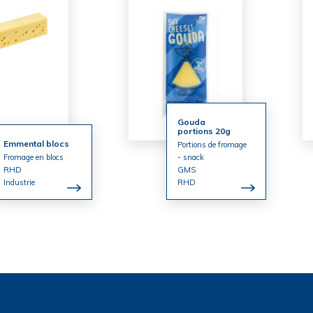
Gouda
portions 20g
Emmental blocs
Portions de fromage
Fromage en blocs
- snack
RHD
GMS
Industrie
RHD