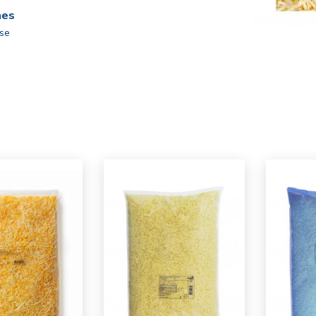
nes
ose