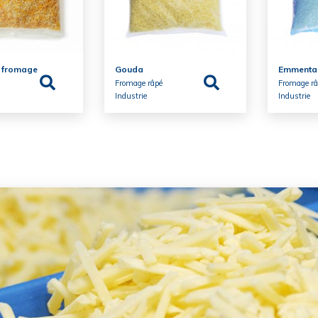
 fromage
Gouda
Emmenta
Fromage râpé
Fromage r
Industrie
Industrie