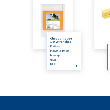
Cheddar rouge
1 et 2 tranches
Portions
individuelles de
fromage
GMS
RHD