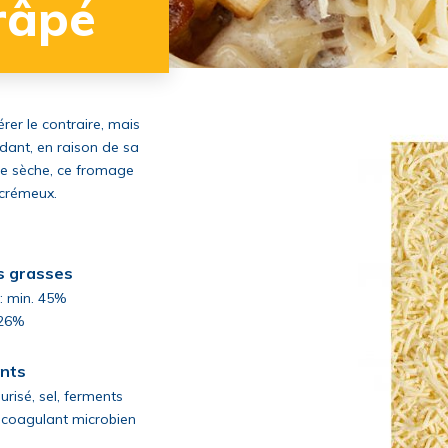
râpé
er le contraire, mais
dant, en raison de sa
re sèche, ce fromage
 crémeux.
s grasses
c: min. 45%
 26%
ents
urisé, sel, ferments
, coagulant microbien