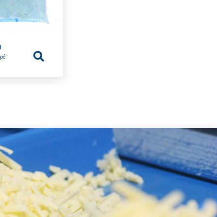
l
âpé