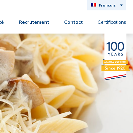
Français
Deutsch
té
Recrutement
Contact
Certifications
English
Nederlands