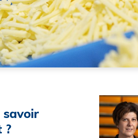
 savoir
t ?