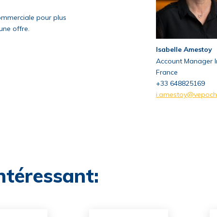
ommerciale pour plus
ne offre.
Isabelle Amestoy
Account Manager I
France
+33 648825169
i.amestoy@vepoch
intéressant: