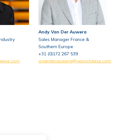
Andy Van Der Auwera
ndustry
Sales Manager France &
Southern Europe
+31 (0)172 267 539
eese.com
a.vanderauwera@vepocheese.com