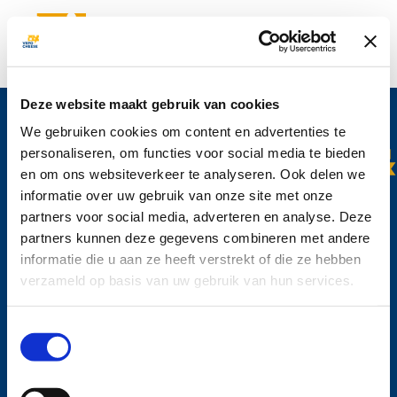
S'abonner à Vepo News
Deze website maakt gebruik van cookies
Vous souhaitez rester informés sur nos produits et sur les derniers
développements de Vepo Cheese ? Inscrivez-vous dès maintenant à
We gebruiken cookies om content en advertenties te
notre Newsletter.
personaliseren, om functies voor social media te bieden
en om ons websiteverkeer te analyseren. Ook delen we
informatie over uw gebruik van onze site met onze
partners voor social media, adverteren en analyse. Deze
Vepo Cheese N.V.
partners kunnen deze gegevens combineren met andere
Beneluxweg 1
informatie die u aan ze heeft verstrekt of die ze hebben
2411 NG Bodegraven
verzameld op basis van uw gebruik van hun services.
Les Pays-Bas
Tel: +31 (0)172 635 200
Toestemmingsselectie
info@vepocheese.com