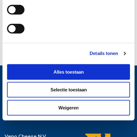
MHD
:
min. 10 Wochen
Käsesorten:
Gouda, Edamer, Mimolette, Cheddar rot,
Cheddar weiß, Monterey Jack
Interessiert? Rufen Sie unsere Verkaufsabteilung an oder
mailen Sie uns.
Tel.: +31 172 635200
E-Mail: sales@vepocheese.com
Details tonen
Alles toestaan
Anmelden für ‘Vepo News‘
Selectie toestaan
Möchten Sie über unsere Produkte und die neuesten Entwicklungen bei
Vepo Cheese auf dem Laufenden bleiben? Dann melden Sie sich jetzt
für den Newsletter ‘Vepo News‘ an.
Weigeren
Vepo Cheese N.V.