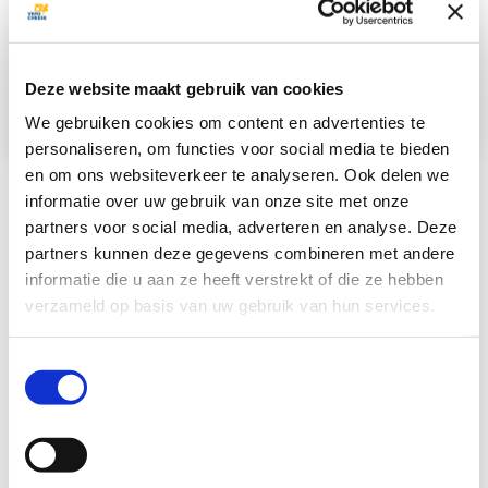
neuen Portionen
kennen!
Deze website maakt gebruik van cookies
We gebruiken cookies om content en advertenties te
personaliseren, om functies voor social media te bieden
en om ons websiteverkeer te analyseren. Ook delen we
informatie over uw gebruik van onze site met onze
Wir bieten eine große und vielfältige Auswahl an
partners voor social media, adverteren en analyse. Deze
Käseportionen, die in Flowpack-Verpackungen verpackt sind.
partners kunnen deze gegevens combineren met andere
Ein leicht handhabbares Stück Käse, um es in Stücke oder
informatie die u aan ze heeft verstrekt of die ze hebben
Würfel zu schneiden oder zu reiben. In kürzester Zeit können
verzameld op basis van uw gebruik van hun services.
Sie diese dann für verschiedene Anwendungen verwenden.
Vepo Cheese kann Ihnen folgende Verpackungsvarianten
Toestemmingsselectie
anbieten:
Erhältlich in transparenter oder bedruckter Folie mit Aufkleber
auf vorderer und hinterer Seite.
Lieferumfang Verpackung:
von 150g bis 700g
Maße Portionen:
9x9cm,10x10cm oder 10x15cm