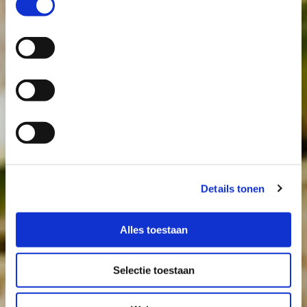
When we say
cheese we say next
generation
Details tonen
Alles toestaan
Selectie toestaan