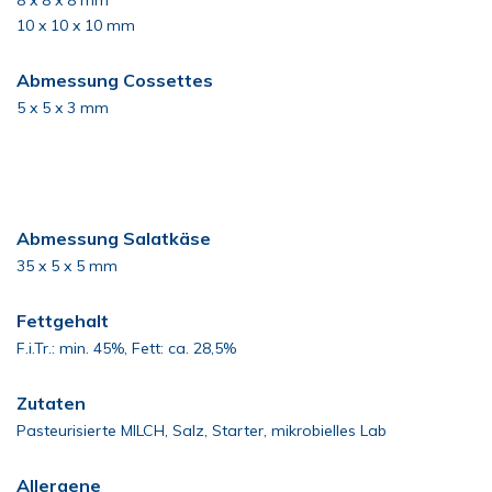
8 x 8 x 8 mm
10 x 10 x 10 mm
Abmessung Cossettes
5 x 5 x 3 mm
Abmessung Salatkäse
35 x 5 x 5 mm
Fettgehalt
F.i.Tr.: min. 45%, Fett: ca. 28,5%
Zutaten
Pasteurisierte MILCH, Salz, Starter, mikrobielles Lab
Allergene