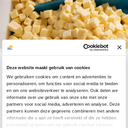
Weitere Informationen
Deze website maakt gebruik van cookies
We gebruiken cookies om content en advertenties te
Möchten Sie mehr
personaliseren, om functies voor social media te bieden
en om ons websiteverkeer te analyseren. Ook delen we
über dieses Produkt
informatie over uw gebruik van onze site met onze
partners voor social media, adverteren en analyse. Deze
erfahren?
partners kunnen deze gegevens combineren met andere
informatie die u aan ze heeft verstrekt of die ze hebben
verzameld op basis van uw gebruik van hun services.
Sie können sich direkt an unser Verkaufsteam wenden, um