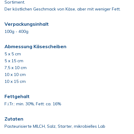
Sortiment.
Der köstlichen Geschmack von Käse, aber mit weniger Fett.
Verpackungsinhalt
100g - 400g
Abmessung Käsescheiben
5 x 5 cm
5 x 15 cm
7,5 x 10 cm
10 x 10 cm
10 x 15 cm
Fettgehalt
F.i.Tr.: min. 30%, Fett: ca. 16%
Zutaten
Pasteurisierte MILCH, Salz, Starter, mikrobielles Lab