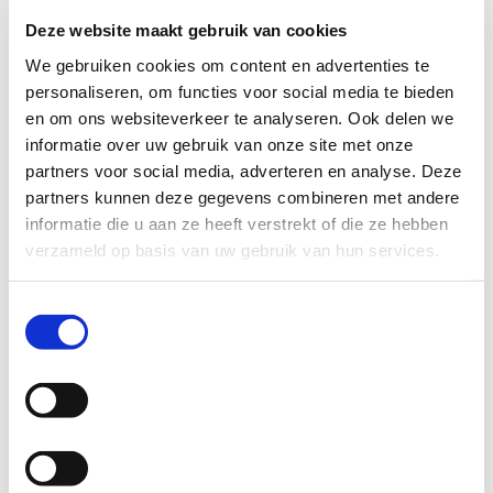
Sie können sich direkt an unser Verkaufsteam wenden, um
Deze website maakt gebruik van cookies
weitere Informationen oder ein Angebot anzufordern.
We gebruiken cookies om content en advertenties te
personaliseren, om functies voor social media te bieden
KONTAKTIEREN SIE UNS
en om ons websiteverkeer te analyseren. Ook delen we
informatie over uw gebruik van onze site met onze
partners voor social media, adverteren en analyse. Deze
partners kunnen deze gegevens combineren met andere
informatie die u aan ze heeft verstrekt of die ze hebben
verzameld op basis van uw gebruik van hun services.
Toestemmingsselectie