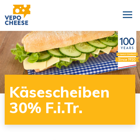
Käsescheiben
30% F.i.Tr.