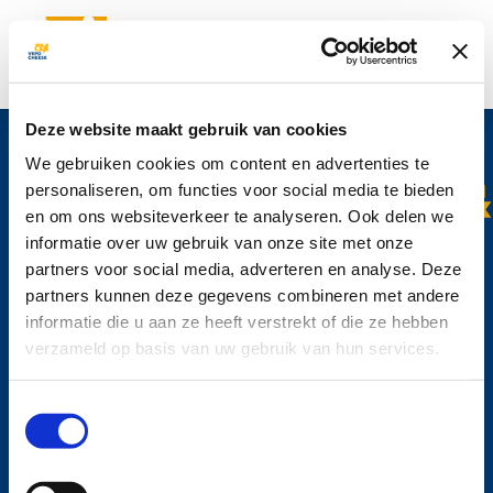
Anmelden für ‘Vepo News‘
Deze website maakt gebruik van cookies
Möchten Sie über unsere Produkte und die neuesten Entwicklungen bei
Vepo Cheese auf dem Laufenden bleiben? Dann melden Sie sich jetzt
We gebruiken cookies om content en advertenties te
für den Newsletter ‘Vepo News‘ an.
personaliseren, om functies voor social media te bieden
en om ons websiteverkeer te analyseren. Ook delen we
informatie over uw gebruik van onze site met onze
partners voor social media, adverteren en analyse. Deze
Vepo Cheese N.V.
partners kunnen deze gegevens combineren met andere
Beneluxweg 1
informatie die u aan ze heeft verstrekt of die ze hebben
2411 NG Bodegraven
verzameld op basis van uw gebruik van hun services.
Die Niederlande
Tel: +31 (0)172 635 200
Toestemmingsselectie
info@vepocheese.com