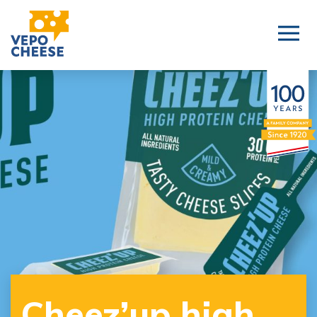
Cheez’up high