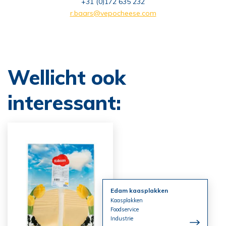
+31 (0)172 635 232
r.baars@vepocheese.com
Wellicht ook
interessant:
Edam kaasplakken
Kaasplakken
Foodservice
Industrie