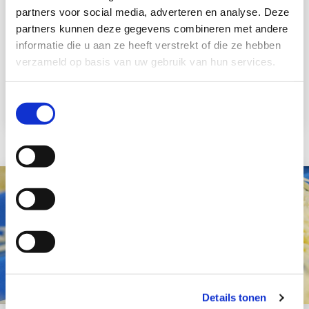
partners voor social media, adverteren en analyse. Deze
Cheddar rood
partners kunnen deze gegevens combineren met andere
Kaasrasp
informatie die u aan ze heeft verstrekt of die ze hebben
Foodservice
verzameld op basis van uw gebruik van hun services.
Toestemmingsselectie
Details tonen