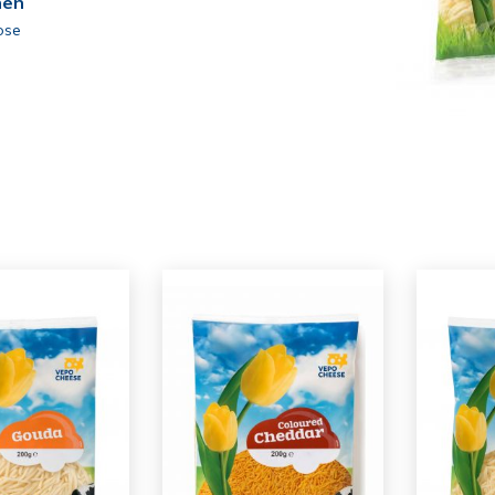
nen
ose