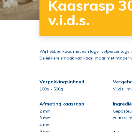
Kaasrasp 3
v.i.d.s.
Wij hebben kaas met een lager vetpercentage i
De lekkere smaak van kaas, maar met minder v
Verpakkingsinhoud
Vetgeha
100g - 500g
V.i.d.s.: 
Afmeting kaasrasp
Ingredi
2 mm
Gepasteur
3 mm
zuursel, m
4 mm
6 mm