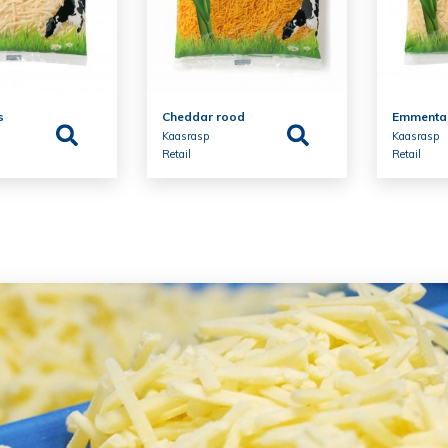
s
Cheddar rood
Emmenta
Kaasrasp
Kaasrasp
Retail
Retail