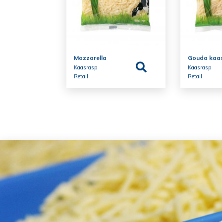
Mozzarella
Gouda kaa
Kaasrasp
Kaasrasp
Retail
Retail