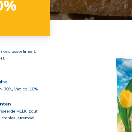
0%
n ons assortiment.
et.
lte
min. 30%, Vet: ca. 16%
ënten
iseerde MELK, zout,
icrobieel stremsel