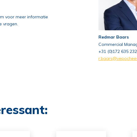
am voor meer informatie
e vragen.
Redmar Baars
Commercial Mana
+31 (0)172 635 232
r.baars@vepochee
eressant: