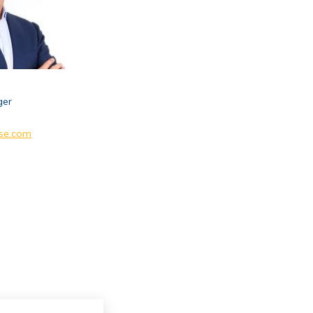
ger
se.com