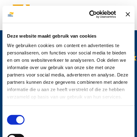
Aanmelden Vepo News
Deze website maakt gebruik van cookies
Wilt u op de hoogte blijven van onze producten en de laatste
ontwikkelingen binnen Vepo Cheese? Meld u dan nu aan voor de
We gebruiken cookies om content en advertenties te
nieuwsbrief.
personaliseren, om functies voor social media te bieden
en om ons websiteverkeer te analyseren. Ook delen we
informatie over uw gebruik van onze site met onze
partners voor social media, adverteren en analyse. Deze
Vepo Cheese N.V.
partners kunnen deze gegevens combineren met andere
Beneluxweg 1
informatie die u aan ze heeft verstrekt of die ze hebben
2411 NG Bodegraven
verzameld op basis van uw gebruik van hun services.
Nederland
Tel: +31 (0)172 635 200
Toestemmingsselectie
info@vepocheese.com