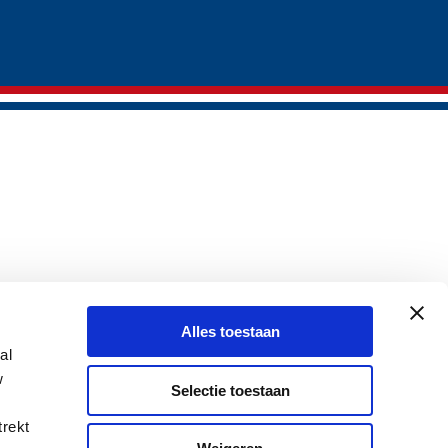
Alles toestaan
al
w
Selectie toestaan
trekt