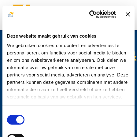
Subscribe to Vepo Cheese newsletter
Deze website maakt gebruik van cookies
Would you like to stay up to date about our products and the latest
developments within Vepo Cheese? Subscribe for our newsletter right
We gebruiken cookies om content en advertenties te
now.
personaliseren, om functies voor social media te bieden
en om ons websiteverkeer te analyseren. Ook delen we
informatie over uw gebruik van onze site met onze
partners voor social media, adverteren en analyse. Deze
Vepo Cheese N.V.
partners kunnen deze gegevens combineren met andere
Beneluxweg 1
informatie die u aan ze heeft verstrekt of die ze hebben
2411 NG Bodegraven
verzameld op basis van uw gebruik van hun services.
The Netherlands
Tel: +31 (0)172 635 200
Toestemmingsselectie
info@vepocheese.com